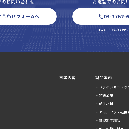
でのお問い合わせ
お電話でのお問
03-3762-
い合わせフォームへ
FAX：03-3766-
事業内容
製品案内
・ファインセラミッ
・非鉄金属
・硝子材料
・アモルファス磁性
・精密加工部品
・他、取扱い製品